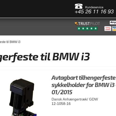
este til BMW i3
gerfeste til BMW i3
Avtagbart tilhengerfest
sykkelholder for BMW i3 
01/2015
Dansk Anhængertræk/ GDW
12-1058-16