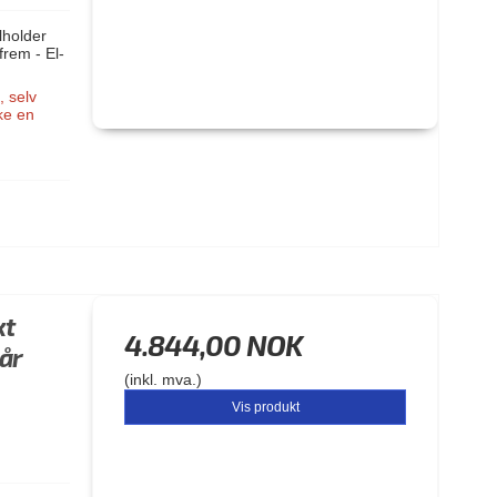
lholder
rem - El-
 selv
ke en
kt
4.844,00 NOK
 år
(inkl. mva.)
Vis produkt