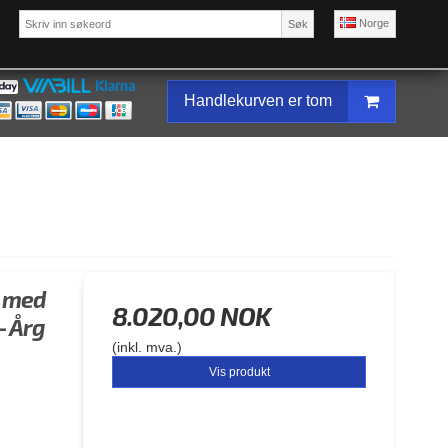
Norge
Søk
Handlekurven er tom
e med
8.020,00 NOK
- Årg
(inkl. mva.)
Vis produkt