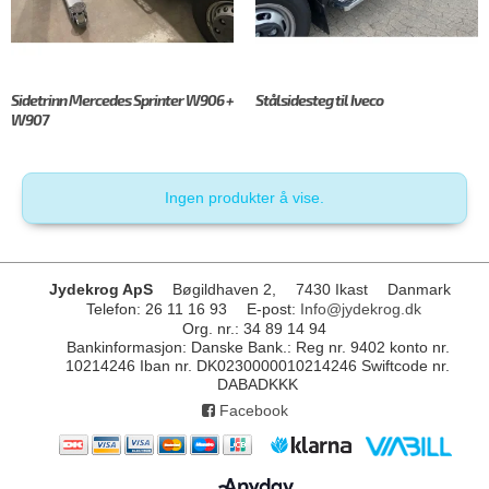
Sidetrinn Mercedes Sprinter W906 +
Stålsidesteg til Iveco
W907
Ingen produkter å vise.
Jydekrog ApS
Bøgildhaven 2,
7430 Ikast
Danmark
Telefon
:
26 11 16 93
E-post
:
Info@jydekrog.dk
Org. nr.
:
34 89 14 94
Bankinformasjon
:
Danske Bank.: Reg nr. 9402 konto nr.
10214246 Iban nr. DK0230000010214246 Swiftcode nr.
DABADKKK
Facebook