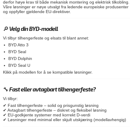
derfor høye krav til både mekanisk montering og elektrisk tilkobling.
Våre løsninger er nøye utvalgt fra ledende europeiske produsenter
og oppfyller gjeldende EU-direktiver.
🔎 Velg din BYD-modell
Vi tilbyr tilhengerfeste og elsats til blant annet:
BYD Atto 3
BYD Seal
BYD Dolphin
BYD Seal U
Klikk på modellen for å se kompatible løsninger.
🔧 Fast eller avtagbart tilhengerfeste?
Vi tilbyr:
✔ Fast tilhengerfeste – solid og prisgunstig løsning
✔ Avtagbart tilhengerfeste – diskret og fleksibel løsning
✔ EU-godkjente systemer med korrekt D-verdi
✔ Løsninger med minimal eller skjult utskjæring (modellavhengig)