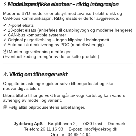
⚡ Modellspesifikke elsatser – riktig integrasjon
Moderne BYD-modeller er utstyrt med avansert elektronikk og
CAN-bus kommunikasjon. Riktig elsats er derfor avgjørende.
✔ 7-polet elsats
✔ 13-polet elsats (anbefales til campingvogn og moderne hengere)
✔ CAN-bus kompatible systemer
✔ Original pluggtilkobling – ingen klipping i ledningsnett
✔ Automatisk deaktivering av PDC (modellavhengig)
📦 Monteringsveiledning medfølger.
(Eventuell koding fremgår av det enkelte produkt.)
⚠️ Viktig om tilhengervekt
Oppgitte belastninger gjelder selve tilhengerfestet og ikke
nødvendigvis bilen.
Bilens tillatte tilhengervekt fremgår av vognkortet og kan variere
avhengig av modell og variant.
📘 Følg alltid bilprodusentens anbefalinger.
Jydekrog ApS
Bøgildhaven 2,
7430 Ikast
Danmark
Telefon
:
26 11 16 93
E-post
:
Info@jydekrog.dk
Org. nr.
:
34 89 14 94