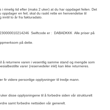
i rimelig tid efter (maks 2 uker) at du har oppdaget feilen. Det
u oppdager en feil, skal du raskt rette en henvendelse til
nntil to år fra fakturadato.
r DK0230000010214246 Swiftcode er : DABADKKK Alle priser på
er oppmerksom på dette.
 til å returnere varen i vesentlig samme stand og mengde som
sialbestilte varer (reservedeler inkl) kan ikke returneres.
 fir videre personlige opplysninger til tredje mann.
ruker disse opplysningene til å forbedre siden vår strukturelt
 ordre samt forbedre nettsiden vår generelt.