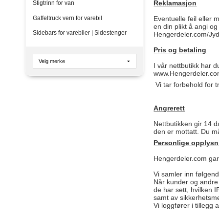
Reklamasjon
Stigtrinn for van
Gaffeltruck vern for varebil
Eventuelle feil eller
en din plikt å angi o
Sidebars for varebiler | Sidestenger
Hengerdeler.com/Jyde
Pris og betaling
I vår nettbutikk har
www.Hengerdeler.com
Vi tar forbehold for 
Angrerett
Nettbutikken gir 14 
den er mottatt. Du må
Personlige opplysn
Hengerdeler.com garan
Vi samler inn følgen
Når kunder og andre 
de har sett, hvilken 
samt av sikkerhetsm
Vi loggfører i tilleg