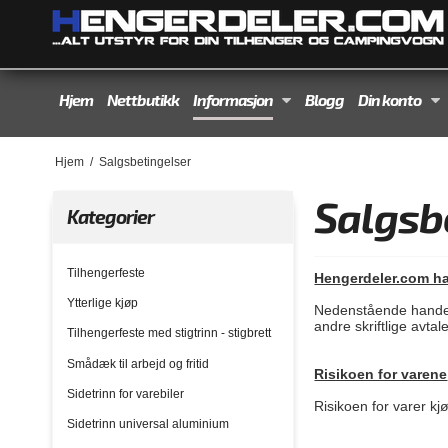
Hjem
Nettbutikk
Informasjon
Blogg
Din konto
Hjem
/
Salgsbetingelser
Salgsb
Kategorier
Tilhengerfeste
Hengerdeler.com han
Ytterlige kjøp
Nedenstående handels-
andre skriftlige avt
Tilhengerfeste med stigtrinn - stigbrett
Smådæk til arbejd og fritid
Risikoen for varene
Sidetrinn for varebiler
Risikoen for varer k
Sidetrinn universal aluminium