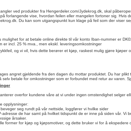
 mangler ved produkter fra Hengerdeler.com/Jydekrog.dk, skal påberopes 
g på forlangende vise, hvordan feilen eller mangelen fortoner sig. Hvis d
krog.dk. Du kan som utgangspunkt kun klage på feil som der viser seg i
 du mulighet for at betale online direkte til vår konto Iban-nummer e
 er incl. 25 % mva., men ekskl. leveringsomkostninger
trykkfeil, og vi vil, hvis dette berører et kjøp, raskest mulig gjøre kjøp
dages angret gjeldende fra den dagen du mottar produktet. Du har plikt
 selv betale for omkostninger som er forbundet med retur av varen. Spe
inger
terer overfor kundene våre at vi under ingen omstendighet selger eller
de opplysninger:
beveger seg rundt på vår nettside, loggfører vi hvilke sider
IP-adresse de har samt på hvilket tidspunkt de er inne på siden vår. Vi b
essige årsaker.
g alle former for kjøp og kjøpsmotiver, og dette bruker vi for å ekspedere