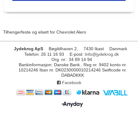
Tilhengerfeste og elsett for Chevrolet Alero
Jydekrog ApS
Bøgildhaven 2,
7430 Ikast
Danmark
Telefon
:
26 11 16 93
E-post
:
Info@jydekrog.dk
Org. nr.
:
34 89 14 94
Bankinformasjon
:
Danske Bank.: Reg nr. 9402 konto nr.
10214246 Iban nr. DK0230000010214246 Swiftcode nr.
DABADKKK
Facebook