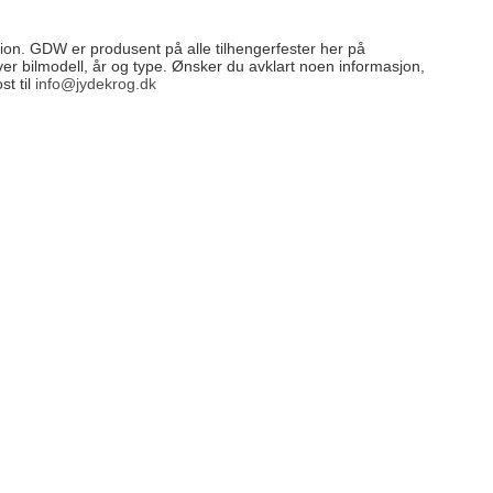
sion. GDW er produsent på alle tilhengerfester her på
 hver bilmodell, år og type. Ønsker du avklart noen informasjon,
st til
info@jydekrog.dk