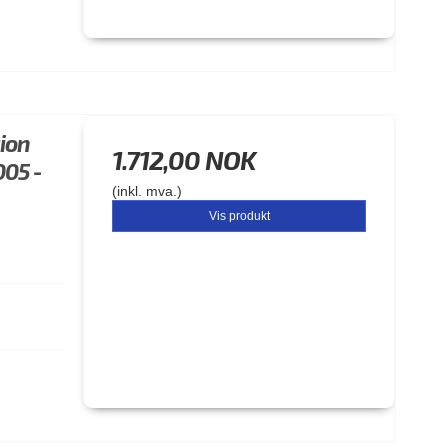
sion
1.712,00 NOK
05 -
(inkl. mva.)
Vis produkt