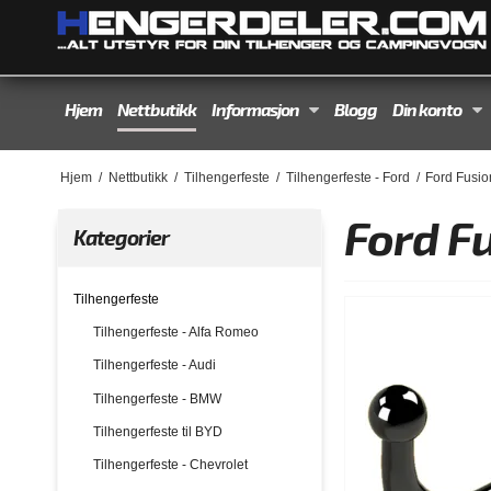
Hjem
Nettbutikk
Informasjon
Blogg
Din konto
Hjem
/
Nettbutikk
/
Tilhengerfeste
/
Tilhengerfeste - Ford
/
Ford Fusio
Ford F
Kategorier
Tilhengerfeste
Tilhengerfeste - Alfa Romeo
Tilhengerfeste - Audi
Tilhengerfeste - BMW
Tilhengerfeste til BYD
Tilhengerfeste - Chevrolet