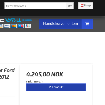
Norge
Søk
Handlekurven er tom
or Ford
4.245,00 NOK
2012
(inkl. mva.)
Vis produkt