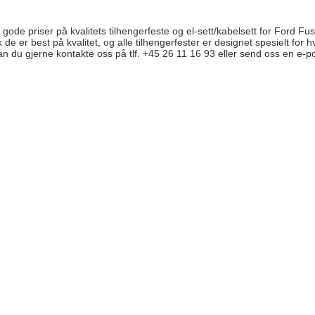
ode priser på kvalitets tilhengerfeste og el-sett/kabelsett for Ford Fu
 de er best på kvalitet, og alle tilhengerfester er designet spesielt for
an du gjerne kontakte oss på tlf. +45 26 11 16 93 eller send oss en e-po