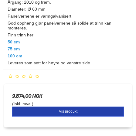
Årgang: 2010 og frem.
Diameter: Ø 60 mm
Panelvernene er varmgalvanisert.
God oppheng gjør panelvernene så solide at trinn kan
monteres.
Finn trinn her
50 cm
75 cm
100 cm
Leveres som sett for høyre og venstre side
9.874,00 NOK
(inkl. mva.)
Vis produkt