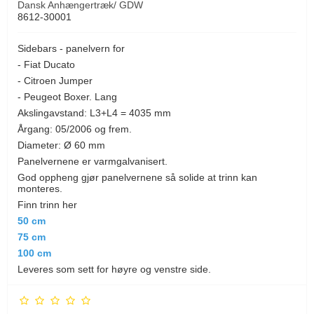
Dansk Anhængertræk/ GDW
8612-30001
Sidebars - panelvern for
- Fiat Ducato
- Citroen Jumper
- Peugeot Boxer. Lang
Akslingavstand: L3+L4 = 4035 mm
Årgang: 05/2006 og frem.
Diameter: Ø 60 mm
Panelvernene er varmgalvanisert.
God oppheng gjør panelvernene så solide at trinn kan
monteres.
Finn trinn her
50 cm
75 cm
100 cm
Leveres som sett for høyre og venstre side.