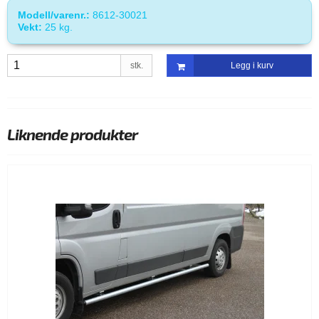
Modell/varenr.:
8612-30021
Vekt:
25
kg.
stk.
Legg i kurv
Liknende produkter