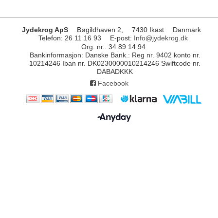
Jydekrog ApS
Bøgildhaven 2,
7430 Ikast
Danmark
Telefon
:
26 11 16 93
E-post
:
Info@jydekrog.dk
Org. nr.
:
34 89 14 94
Bankinformasjon
:
Danske Bank.: Reg nr. 9402 konto nr.
10214246 Iban nr. DK0230000010214246 Swiftcode nr.
DABADKKK
Facebook