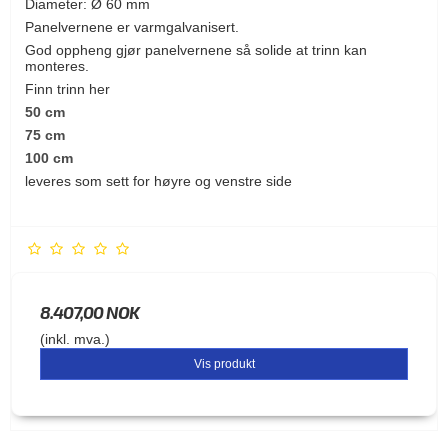
Diameter: Ø 60 mm
Panelvernene er varmgalvanisert.
God oppheng gjør panelvernene så solide at trinn kan
monteres.
Finn trinn her
50 cm
75 cm
100 cm
leveres som sett for høyre og venstre side
8.407,00 NOK
(inkl. mva.)
Vis produkt