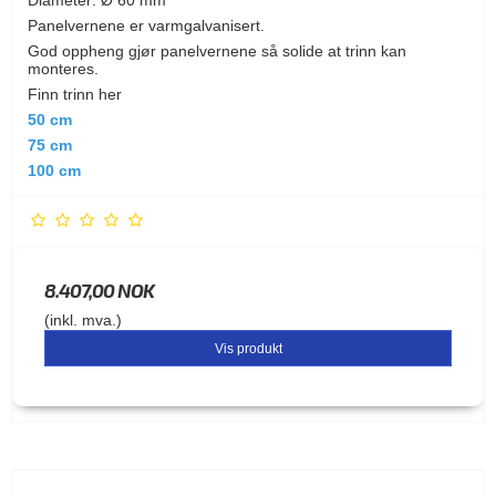
Diameter: Ø 60 mm
Panelvernene er varmgalvanisert.
God oppheng gjør panelvernene så solide at trinn kan
monteres.
Finn trinn her
50 cm
75 cm
100 cm
8.407,00 NOK
(inkl. mva.)
Vis produkt