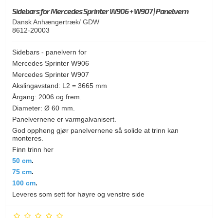
Sidebars for Mercedes Sprinter W906 + W907 | Panelvern
Dansk Anhængertræk/ GDW
8612-20003
Sidebars - panelvern for
Mercedes Sprinter W906
Mercedes Sprinter W907
Akslingavstand: L2 = 3665 mm
Årgang: 2006 og frem.
Diameter: Ø 60 mm.
Panelvernene er varmgalvanisert.
God oppheng gjør panelvernene så solide at trinn kan
monteres.
Finn trinn her
50 cm
.
75 cm
.
100 cm
.
Leveres som sett for høyre og venstre side