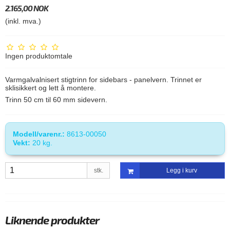
2.165,00 NOK
(inkl. mva.)
Ingen produktomtale
Varmgalvalnisert stigtrinn for sidebars - panelvern. Trinnet er
sklisikkert og lett å montere.
Trinn 50 cm til 60 mm sidevern.
Modell/varenr.:
8613-00050
Vekt:
20
kg.
stk.
Legg i kurv
Liknende produkter