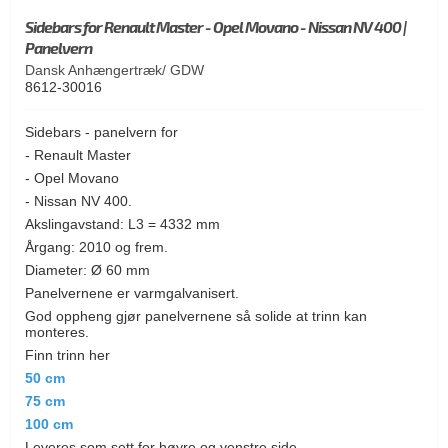
Sidebars for Renault Master - Opel Movano - Nissan NV 400 |
Panelvern
Dansk Anhængertræk/ GDW
8612-30016
Sidebars - panelvern for
- Renault Master
- Opel Movano
- Nissan NV 400.
Akslingavstand: L3 = 4332 mm
Årgang: 2010 og frem.
Diameter: Ø 60 mm
Panelvernene er varmgalvanisert.
God oppheng gjør panelvernene så solide at trinn kan
monteres.
Finn trinn her
50 cm
75 cm
100 cm
Leveres som sett for høyre og venstre side