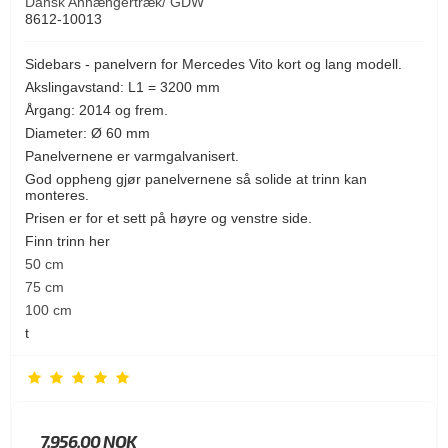
Dansk Anhængertræk/ GDW
8612-10013
Sidebars - panelvern for Mercedes Vito kort og lang modell.
Akslingavstand: L1 = 3200 mm
Årgang: 2014 og frem.
Diameter: Ø 60 mm
Panelvernene er varmgalvanisert.
God oppheng gjør panelvernene så solide at trinn kan
monteres.
Prisen er for et sett på høyre og venstre side.
Finn trinn her
50 cm
75 cm
100 cm
t
7.956,00 NOK