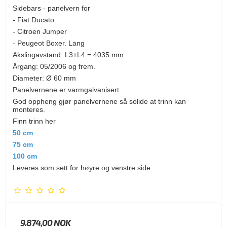
Sidebars - panelvern for
- Fiat Ducato
- Citroen Jumper
- Peugeot Boxer. Lang
Akslingavstand: L3+L4 = 4035 mm
Årgang: 05/2006 og frem.
Diameter: Ø 60 mm
Panelvernene er varmgalvanisert.
God oppheng gjør panelvernene så solide at trinn kan
monteres.
Finn trinn her
50 cm
75 cm
100 cm
Leveres som sett for høyre og venstre side.
9.874,00 NOK