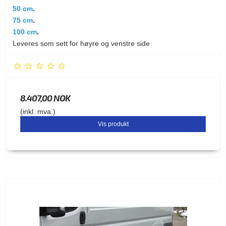
50 cm
.
75 cm
.
100 cm
.
Leveres som sett for høyre og venstre side
8.407,00 NOK
(inkl. mva.)
Vis produkt