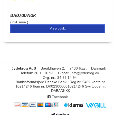
8.407,00 NOK
(inkl. mva.)
Vis produkt
Jydekrog ApS
Bøgildhaven 2,
7430 Ikast
Danmark
Telefon
:
26 11 16 93
E-post
:
Info@jydekrog.dk
Org. nr.
:
34 89 14 94
Bankinformasjon
:
Danske Bank.: Reg nr. 9402 konto nr.
10214246 Iban nr. DK0230000010214246 Swiftcode nr.
DABADKKK
Facebook