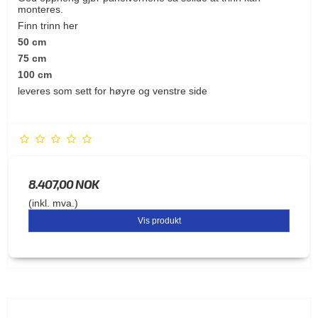
monteres.
Finn trinn her
50 cm
75 cm
100 cm
leveres som sett for høyre og venstre side
8.407,00 NOK
(inkl. mva.)
Vis produkt