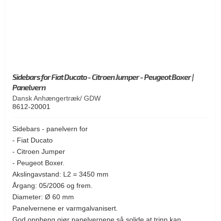
Sidebars for Fiat Ducato - Citroen Jumper - Peugeot Boxer |
Panelvern
Dansk Anhængertræk/ GDW
8612-20001
Sidebars - panelvern for
- Fiat Ducato
- Citroen Jumper
- Peugeot Boxer.
Akslingavstand: L2 = 3450 mm
Årgang: 05/2006 og frem.
Diameter: Ø 60 mm
Panelvernene er varmgalvanisert.
God oppheng gjør panelvernene så solide at trinn kan